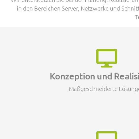
in den Bereichen Server, Netzwerke und Schnit
T
Konzeption und Realis
CAP liefert keine Standardprodukte, sonde
Lösungen. Wir hören zu, hinterfragen Ihre
erarbeiten die für Ihr Unternehmen optimale 
Konzeption und Realis
Stärken liegen in den Bereichen Server-Lö
Strategien, Netzwerke, Firewalls, Standortve
Maßgeschneiderte Lösung
Schnittstellen und Integrati
Probleme und Lösu
Wir identifizieren und lösen Ihre technische