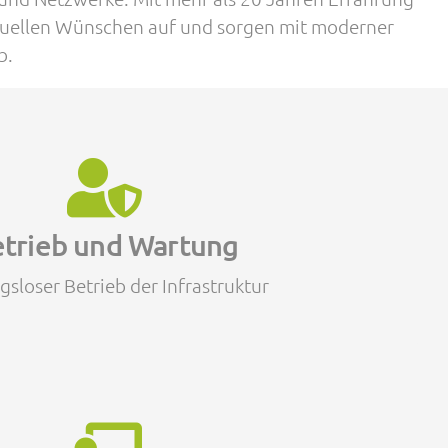
viduellen Wünschen auf und sorgen mit moderner
b.
etrieb und Wartung
reibungslosen Betrieb Ihrer Infrastruktur. Durch
nitoring erkennen wir eintretende Probleme,
trieb und Wartung
glichen Abläufe beeinträchtigt werden.
sloser Betrieb der Infrastruktur
hangemanagement
r wächst mit Ihren Aufgaben. Wir führen für Sie