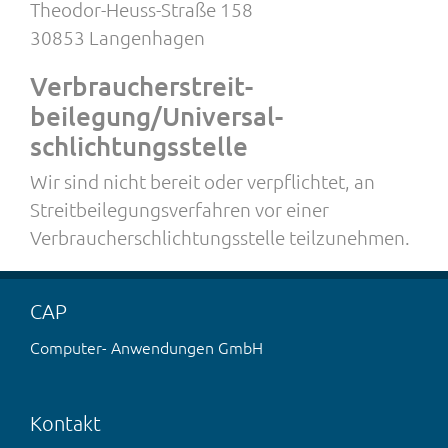
Theodor-Heuss-Straße 158
30853 Langenhagen
Verbraucher­streit­
beilegung/Universal­
schlichtungs­stelle
Wir sind nicht bereit oder verpflichtet, an
Streitbeilegungsverfahren vor einer
Verbraucherschlichtungsstelle teilzunehmen.
CAP
Computer- Anwendungen GmbH
Kontakt