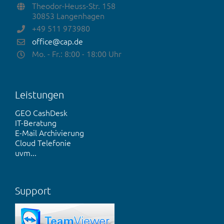
Theodor-Heuss-Str. 158
30853 Langenhagen
+49 511 973980
office@cap.de
Mo. - Fr.: 8:00 - 18:00 Uhr
Leistungen
GEO CashDesk
IT-Beratung
E-Mail Archivierung
Cloud Telefonie
uvm...
Support