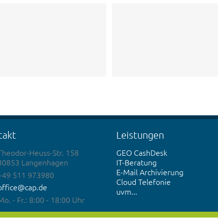
takt
Leistungen
Theodor-Heuss-Str. 158
GEO CashDesk
30853 Langenhagen
IT-Beratung
E-Mail Archivierung
+49 511 973980
Cloud Telefonie
office@cap.de
uvm...
Mo. - Fr.: 8:00 - 18:00 Uhr