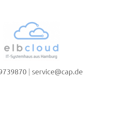
 9739870
|
service@cap.de